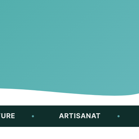
•
ARTISANAT
•
RIF