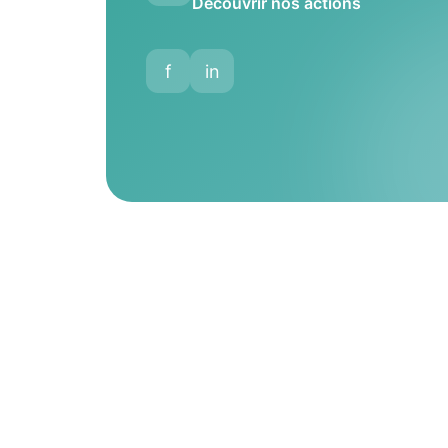
Découvrir nos actions
f
in