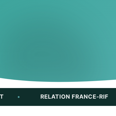
•
RELATION FRANCE-RIF
•